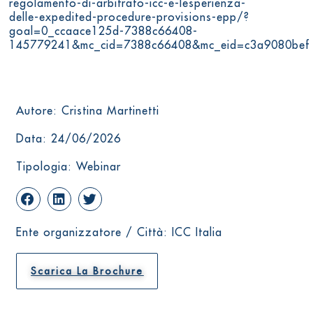
regolamento-di-arbitrato-icc-e-lesperienza-
delle-expedited-procedure-provisions-epp/?
goal=0_ccaace125d-7388c66408-
145779241&mc_cid=7388c66408&mc_eid=c3a9080bef
Autore: Cristina Martinetti
Data: 24/06/2026
Tipologia: Webinar
Ente organizzatore / Città: ICC Italia
Scarica La Brochure